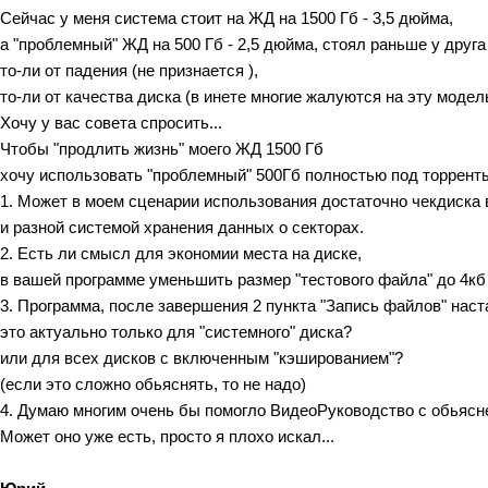
Сейчас у меня система стоит на ЖД на 1500 Гб - 3,5 дюйма,
а "проблемный" ЖД на 500 Гб - 2,5 дюйма, стоял раньше у друга
то-ли от падения (не признается ),
то-ли от качества диска (в инете многие жалуются на эту модел
Хочу у вас совета спросить...
Чтобы "продлить жизнь" моего ЖД 1500 Гб
хочу использовать "проблемный" 500Гб полностью под торренты,
1. Может в моем сценарии использования достаточно чекдиска 
и разной системой хранения данных о секторах.
2. Есть ли смысл для экономии места на диске,
в вашей программе уменьшить размер "тестового файла" до 4кб 
3. Программа, после завершения 2 пункта "Запись файлов" наст
это актуально только для "системного" диска?
или для всех дисков с включенным "кэшированием"?
(если это сложно обьяснять, то не надо)
4. Думаю многим очень бы помогло ВидеоРуководство с обьясне
Может оно уже есть, просто я плохо искал...