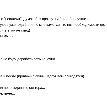
но "невлазит", думаю без прокрутки было-бы лучше...
зуюсь уже года 2, лично мне кажется что нет необходимости его 
 я в этом не спец)
ом мыши...
с еще буду дорабатывать конечно
е и после (приложил скины, вдруг вам пригодятся)
ил поврежденные сектора...
ельнее...