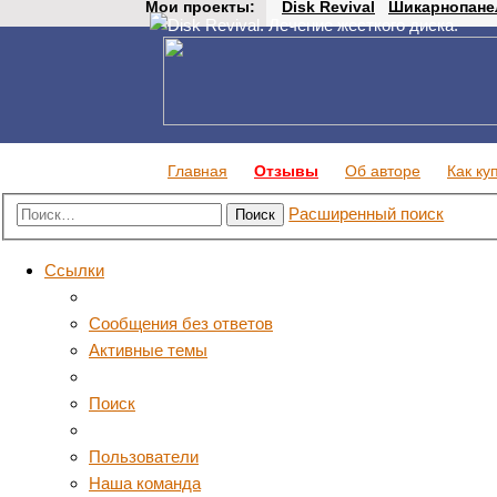
Мои проекты:
Disk Revival
Шикарнопане
Главная
Отзывы
Об авторе
Как ку
Расширенный поиск
Поиск
Ссылки
Сообщения без ответов
Активные темы
Поиск
Пользователи
Наша команда