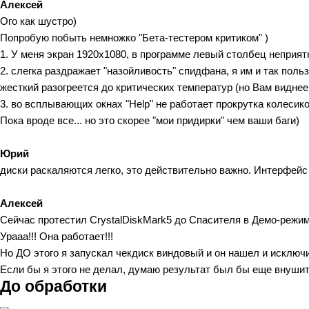
Алексей
Ого как шустро)
Попробую побыть немножко "Бета-тестером критиком" )
1. У меня экран 1920х1080, в программе левый столбец неприят
2. слегка раздражает "назойливость" спидфана, я им и так поль
жесткий разогреется до критических температур (но Вам виднее,
3. во всплывающих окнах "Help" не работает прокрутка колесик
Пока вроде все... но это скорее "мои придирки" чем ваши баги)
Юрий
диски раскаляются легко, это действительно важно. Интерфей
Алексей
Сейчас протестил CrystalDiskMark5 до Спасителя в Демо-режим
Урааа!!! Она работает!!!
Но ДО этого я запускал чекдиск виндовый и он нашел и исключ
Если бы я этого не делал, думаю результат был бы еще внушит
До обработки