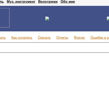
ль
Муз. инструмент
Велотрюки
Обо мне
пить
Как оплатить
Скачать
Отчеты
Форум
Ошибки и 