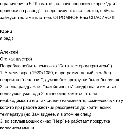
ограничения в 5 Гб хватает, ключик попросил скорее "для
проверки на развод". Теперь вижу что все честно, сейчас
займусь тестами плотнее. ОГРОМНОЕ Вам СПАСИБО !!!
Юрий
я рад )
Алексей
Ого как шустро)
Попробую побыть немножко "Бета-тестером критиком" )
1. У меня экран 1920х1080, в программе левый столбец
неприятно "невлазит", думаю без прокрутки было-бы лучше...
2. слегка раздражает "назойливость" спидфана, я им и так
пользуюсь уже года 2, лично мне кажется что нет
необходимости его так сильно навязывать, сомневаюсь что у
кого-то при работе жесткий разогреется до критических
температур (но Вам виднее, я в этом не спец)
3. во всплывающих окнах "Help" не работает прокрутка
колесиком мыши...