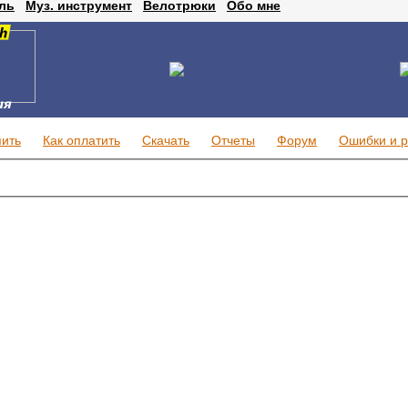
ль
Муз. инструмент
Велотрюки
Обо мне
пить
Как оплатить
Скачать
Отчеты
Форум
Ошибки и 